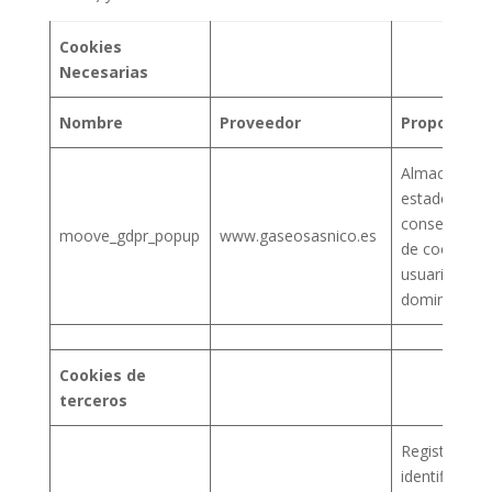
Cookies
Necesarias
Nombre
Proveedor
Proposito
Almacena el
estado de
consentimie
moove_gdpr_popup
www.gaseosasnico.es
de cookies d
usuario para
dominio actu
Cookies de
terceros
Registra una
identificació