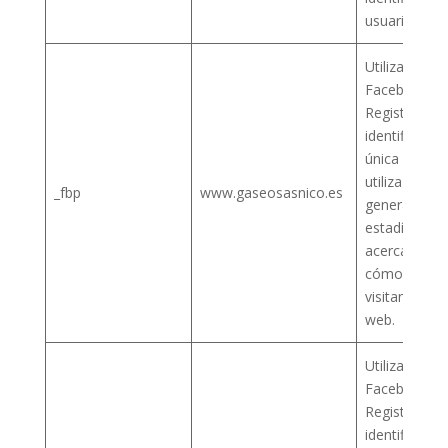
usuario
Utilizada por
Facebook pa
Registrar un
identificació
única que se
utiliza para
_fbp
www.gaseosasnico.es
generar dat
estadísticos
acerca de
cómo utiliza 
visitante el s
web.
Utilizada por
Facebook pa
Registrar un
identificació