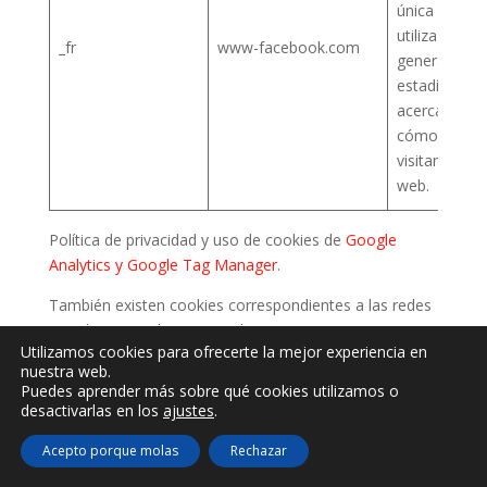
única que se
utiliza para
_fr
www-facebook.com
generar dat
estadísticos
acerca de
cómo utiliza 
visitante el s
web.
Política de privacidad y uso de cookies de
Google
Analytics y Google Tag Manager
.
También existen cookies correspondientes a las redes
sociales que utiliza esta web tienen sus propias
Utilizamos cookies para ofrecerte la mejor experiencia en
políticas de cookies.
nuestra web.
Puedes aprender más sobre qué cookies utilizamos o
Cookie de Twitter, según lo dispuesto en su
política
desactivarlas en los
ajustes
.
de privacidad y uso de cookies
.
Acepto porque molas
Rechazar
Cookie de Facebook, según lo dispuesto en su
política de Cookies