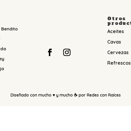
Otros
produc
 Bendito
Aceites
r
Cavas
nda
Cervezas
ey
Refrescos
ja
Diseñado con mucho ♥️ y mucho ☕️ por
Redes con Raíces