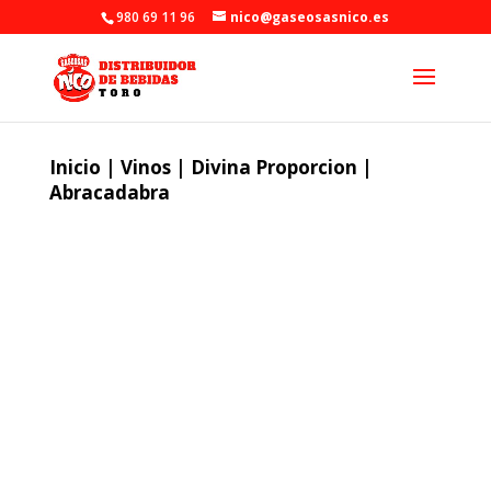
980 69 11 96
nico@gaseosasnico.es
Inicio
|
Vinos
|
Divina Proporcion
|
Abracadabra