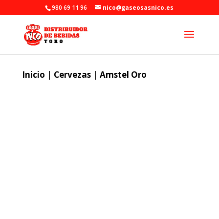
980 69 11 96
nico@gaseosasnico.es
Inicio
|
Cervezas
| Amstel Oro