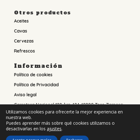
Otros productos
Aceites
Cavas
Cervezas
Refrescos
Información
Política de cookies
Política de Privacidad
Aviso legal
Carretera Nacional 122, km 424 49800 Toro Zamora
Utilizamos cookies para ofrecerte la mejor experiencia en
Teléfono: 980 69 11 96
nuestra web.
Puedes aprender más sobre qué cookies utilizamos o
desactivarlas en los
ajustes
.
Diseñado con mucho ♥️ y mucho ☕️ por
Redes con
Raíces