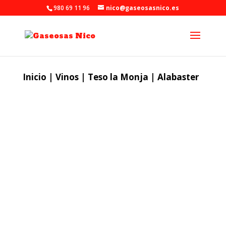
980 69 11 96
nico@gaseosasnico.es
Inicio
|
Vinos
|
Teso la Monja
| Alabaster