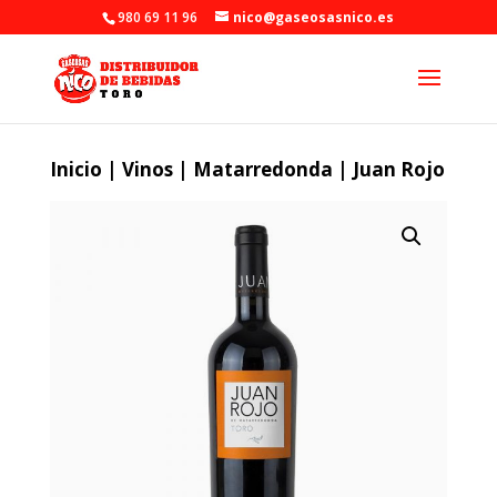
980 69 11 96
nico@gaseosasnico.es
Inicio
|
Vinos
|
Matarredonda
| Juan Rojo