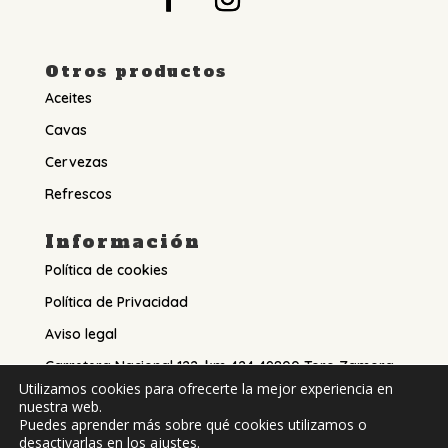
Otros productos
Aceites
Cavas
Cervezas
Refrescos
Información
Política de cookies
Política de Privacidad
Aviso legal
Carretera Nacional 122, km 424 49800 Toro Zamora
Utilizamos cookies para ofrecerte la mejor experiencia en
Teléfono: 980 69 11 96
nuestra web.
Puedes aprender más sobre qué cookies utilizamos o
desactivarlas en los
ajustes
.
Diseñado con mucho ♥️ y mucho ☕️ por
Redes con