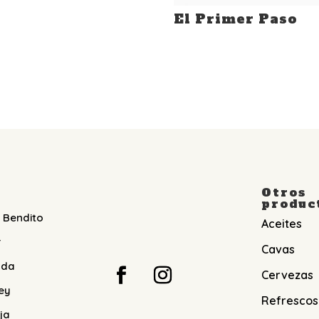
El Primer Paso
Otros
produc
 Bendito
Aceites
r
Cavas
nda
Cervezas
ey
Refrescos
ja