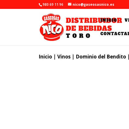
980 69 11 96
nico@gaseosasnico.es
INICIO
V
CONTACTA
Inicio
|
Vinos
|
Dominio del Bendito
|