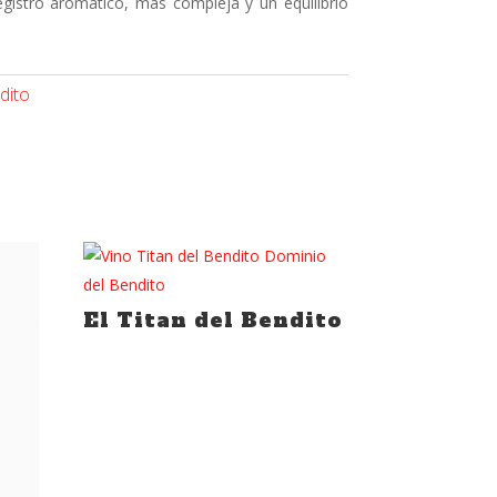
egistro aromático, más compleja y un equilibrio
dito
El Titan del Bendito