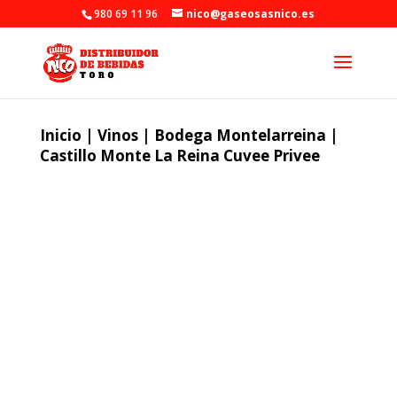
980 69 11 96
nico@gaseosasnico.es
Inicio
|
Vinos
|
Bodega Montelarreina
|
Castillo Monte La Reina Cuvee Privee