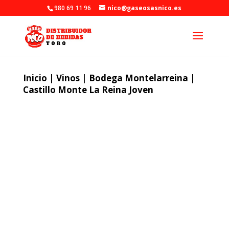
980 69 11 96
nico@gaseosasnico.es
Inicio
|
Vinos
|
Bodega Montelarreina
|
Castillo Monte La Reina Joven