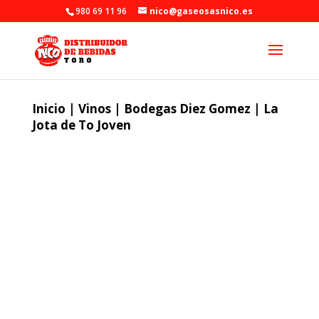
980 69 11 96
nico@gaseosasnico.es
Inicio
|
Vinos
|
Bodegas Diez Gomez
| La
Jota de To Joven